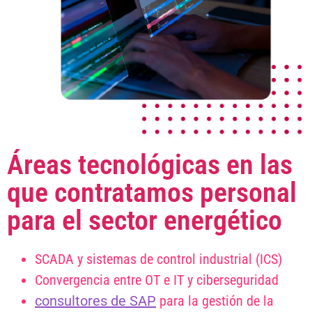
Áreas tecnológicas en las
que contratamos personal
para el sector energético
SCADA y sistemas de control industrial (ICS)
Convergencia entre OT e IT y ciberseguridad
consultores de SAP
para la gestión de la